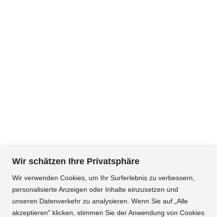
Kommunale Allianz Raum Marktheidenfeld
Büro: Adenauerplatz 7 – Fränkisches Haus 1. OG,
97828 Marktheidenfeld
Wir schätzen Ihre Privatsphäre
Wir verwenden Cookies, um Ihr Surferlebnis zu verbessern,
Postadresse: Luitpoldstraße 17
personalisierte Anzeigen oder Inhalte einzusetzen und
97828 Marktheidenfeld
unseren Datenverkehr zu analysieren. Wenn Sie auf „Alle
Telefon: 09391-9181454
akzeptieren" klicken, stimmen Sie der Anwendung von Cookies
Ansprechpartnerin: Alexa Sigmund