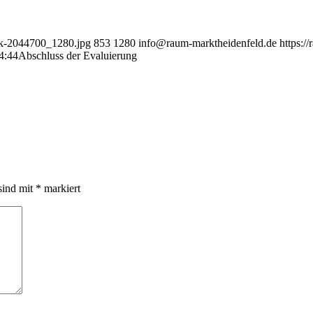
ack-2044700_1280.jpg
853
1280
info@raum-marktheidenfeld.de
https:/
4:44
Abschluss der Evaluierung
sind mit
*
markiert