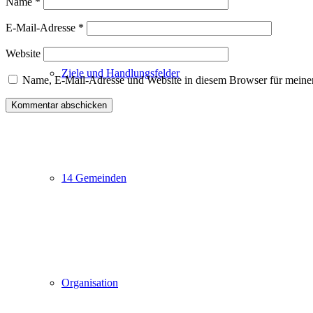
Name
*
E-Mail-Adresse
*
Website
Ziele und Handlungsfelder
Name, E-Mail-Adresse und Website in diesem Browser für meine
14 Gemeinden
Kommunale Allianz Raum Marktheidenfeld
Büro: Adenauerplatz 7 – Fränkisches Haus 1. OG,
97828 Marktheidenfeld
Organisation