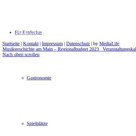
Postadresse: Luitpoldstraße 17
97828 Marktheidenfeld
Telefon: 09391-9181454
Für Entdecker
Ansprechpartnerin: Alexa Sigmund
Startseite
|
Kontakt
|
Impressum
|
Datenschutz
| by
MediaLife
Musikgeschichte am Main – Regionalbudget 2023
Veranstaltungska
Nach oben scrollen
Gastronomie
Spielplätze