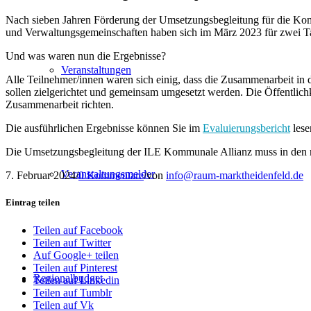
Nach sieben Jahren Förderung der Umsetzungsbegleitung für die Kom
und Verwaltungsgemeinschaften haben sich im März 2023 für zwei Tag
Und was waren nun die Ergebnisse?
Veranstaltungen
Alle Teilnehmer/innen waren sich einig, dass die Zusammenarbeit in
sollen zielgerichtet und gemeinsam umgesetzt werden. Die Öffentlich
Zusammenarbeit richten.
Die ausführlichen Ergebnisse können Sie im
Evaluierungsbericht
lese
Die Umsetzungsbegleitung der ILE Kommunale Allianz muss in den reg
Veranstaltungsmelder
7. Februar 2024
/
0 Kommentare
/
von
info@raum-marktheidenfeld.de
Eintrag teilen
Teilen auf Facebook
Teilen auf Twitter
Auf Google+ teilen
Teilen auf Pinterest
Regionalbudget
Teilen auf Linkedin
Teilen auf Tumblr
Teilen auf Vk